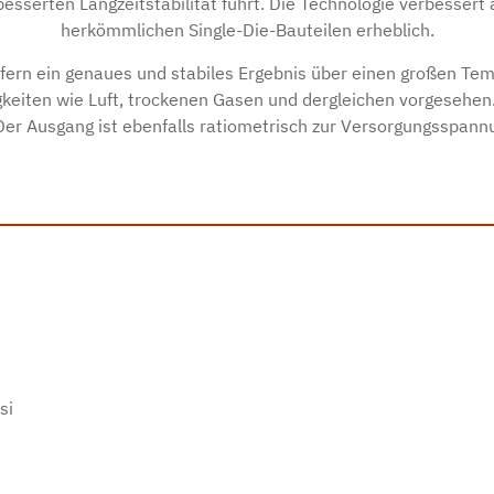
sserten Langzeitstabilität führt. Die Technologie verbessert a
herkömmlichen Single-Die-Bauteilen erheblich.
fern ein genaues und stabiles Ergebnis über einen großen Tem
sigkeiten wie Luft, trockenen Gasen und dergleichen vorgesehen
 Der Ausgang ist ebenfalls ratiometrisch zur Versorgungsspannu
si